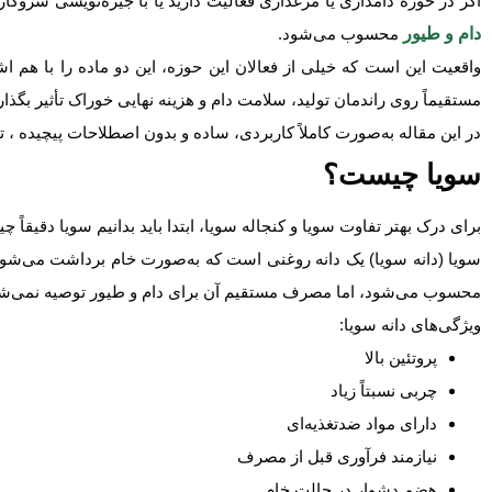
اگر در حوزه دامداری یا مرغداری فعالیت دارید یا با جیره‌نویسی سروکار
دام و طیور
محسوب می‌شود.
واقعیت این است که خیلی از فعالان این حوزه، این دو ماده را با هم اش
مستقیماً روی راندمان تولید، سلامت دام و هزینه نهایی خوراک تأثیر بگذار
در این مقاله به‌صورت کاملاً کاربردی، ساده و بدون اصطلاحات پیچیده ، تف
سویا چیست؟
برای درک بهتر تفاوت سویا و کنجاله سویا، ابتدا باید بدانیم سویا دقیقاً 
سویا (دانه سویا) یک دانه روغنی است که به‌صورت خام برداشت می‌شود و
محسوب می‌شود، اما مصرف مستقیم آن برای دام و طیور توصیه نمی‌ش
ویژگی‌های دانه سویا:
پروتئین بالا
چربی نسبتاً زیاد
دارای مواد ضدتغذیه‌ای
نیازمند فرآوری قبل از مصرف
هضم دشوار در حالت خام